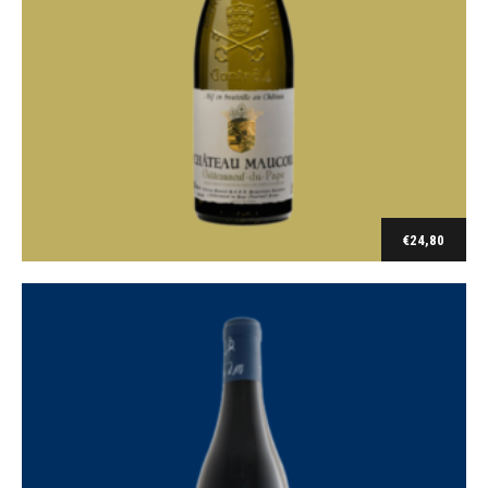
Loire
Temps D’M Rouge-Vin de France 2016
€
24,80
€
11,20
Toevoegen aan winkelwagen