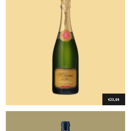
Bourgogne
Bourgogne Tonnerre blanc 2018
€
17,50
€
23,00
Toevoegen aan winkelwagen