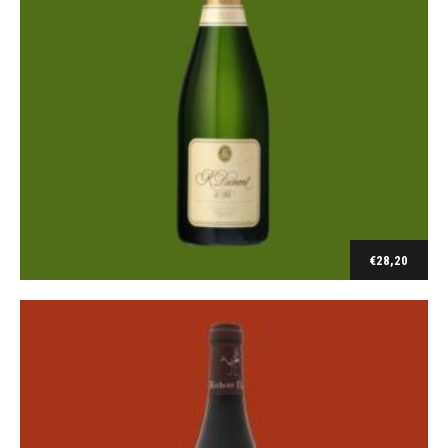
Loire
Chapitre-Pinot Noir Val de Loire 2019
€
28,20
€
9,10
Toevoegen aan winkelwagen