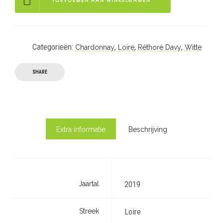
TOEVOEGEN AAN WINKELWAGEN
Categorieën:
,
,
,
Chardonnay
Loire
Réthoré Davy
Witte
SHARE
Extra informatie
Beschrijving
2019
Jaartal
Loire
Streek