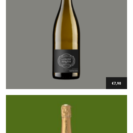
Bubbels
Champagne Dumont & fils Soléra Réserve
€
7,90
€
28,20
Toevoegen aan winkelwagen