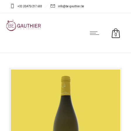
+32 (0)475/217.603
info@be-gauthier.be
0