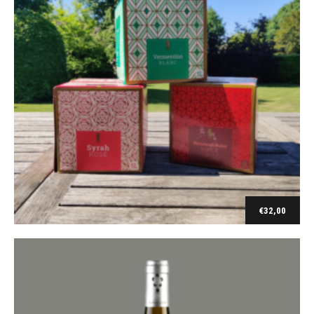
Alpha Loire
Croix d’Angier AOP Tourraine blanc 2019
€
7,90
€
32,00
Toevoegen aan winkelwagen