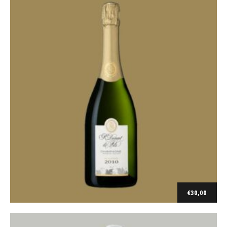
Loire
Pertinence-Viognier 2021
€
30,00
€
9,30
Toevoegen aan winkelwagen