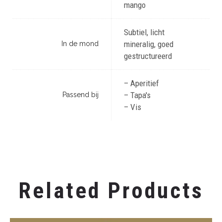
mango
Subtiel, licht
mineralig, goed
In de mond
gestructureerd
– Aperitief
– Tapa's
Passend bij
– Vis
Bubbels
Related Products
Champagne Dumont & fils Millésime 2010
€
30,00