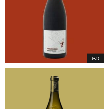
Clairette
Chateauneuf du Pape Chateau Maucoil 2018
€
9,10
€
24,80
Toevoegen aan winkelwagen