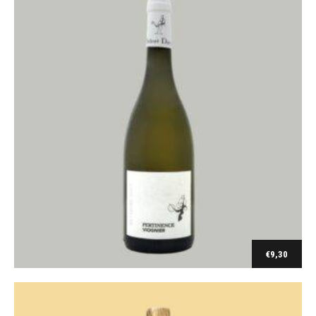
Bubbels
Champagne Dumont & fils Brut Tradition
€
9,30
€
23,00
Toevoegen aan winkelwagen