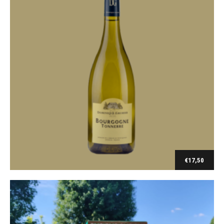
Cave de Lumières
Bag in box Premium Blanc-Vermentino (5l)
€
17,50
€
32,00
Toevoegen aan winkelwagen