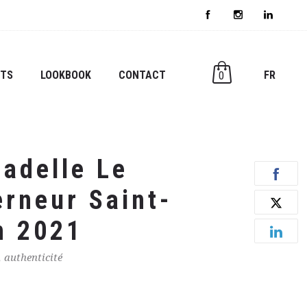
ITS
LOOKBOOK
CONTACT
0
FR
tadelle Le
rneur Saint-
n 2021
, authenticité