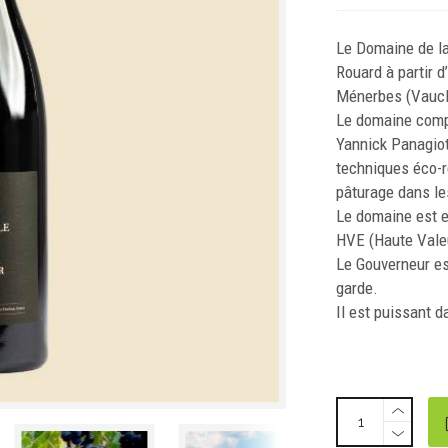
Le Domaine de la
Rouard à partir d
Ménerbes (Vaucl
Le domaine compt
Yannick Panagiot
techniques éco-r
pâturage dans les
Le domaine est e
HVE (Haute Vale
Le Gouverneur est
garde.
Il est puissant d