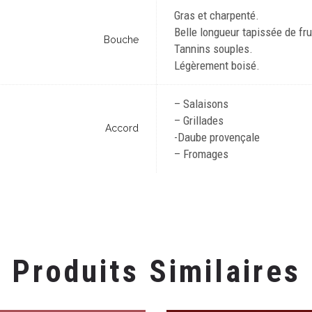
Gras et charpenté.
Belle longueur tapissée de fru
Bouche
Tannins souples.
Légèrement boisé.
– Salaisons
– Grillades
Accord
-Daube provençale
– Fromages
carignan
Le Vigne di Sammarco
Ruffinatto L’Infante rouge
Classica Salice Salentino Ri
2020/2022
DOP 2020
Produits Similaires
€
20,50
€
9,30