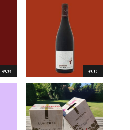
Cave de Lumières
ôte de
Bag in box Classique Rouge (5 l)
€
29,00
€
9,30
€
9,10
Ajouter au panier