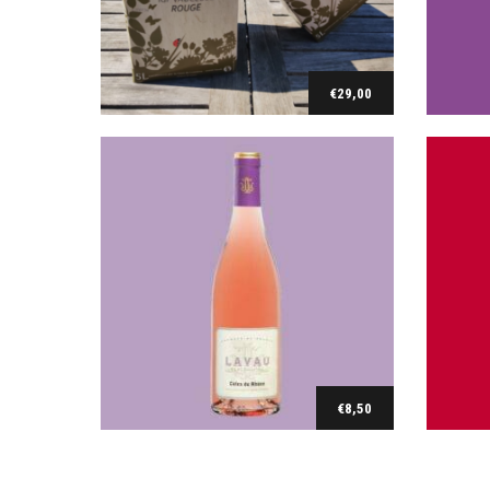
Lavau Côtes du Rhône Rosé 2025
S
€
8,50
€
29,00
Ajouter au panier
€
8,50
Ajouter au panier