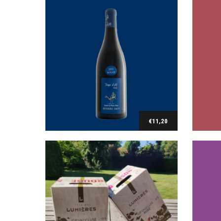
Cave de Lumières
Bag in box Classique Rosé (5 l)
Ruffi
€
29,00
€
11,20
Ajouter au panier
Cinsault