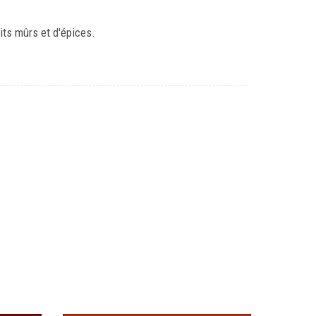
its mûrs et d'épices.
Loire
serva
Les Parcelles-Pinot Noir Val de
Loire 2025
€
9,10