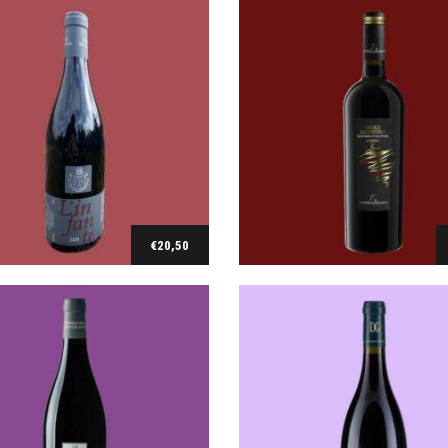
Bourgogne
carignan
Bourgogne Epineuil rouge C
Grisey 2018
natto Les Ménines rouge 2021
€
20,00
€
16,00
€
20,50
Ajouter au panier
Ajouter au panier
Côte de Beaune