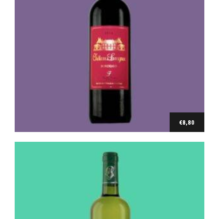
Blanc
Château Larmevaille 2020
€
8,80
€
8,80
Ajouter au panier