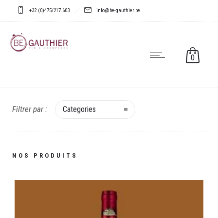
+32 (0)475/217.603
info@be-gauthier.be
0
Filtrer par :
Categories
Bordeaux
Château de Beaulieu Montagne Saint Emilion 2016
NOS PRODUITS
€
13,00