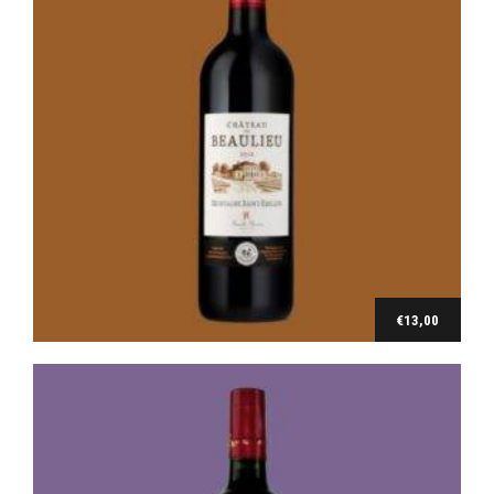
Bordeaux
Château de Lavagnac Bordeaux 2016
€
8,80
€
13,00
Ajouter au panier