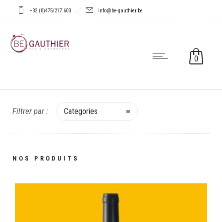
+32 (0)475/217.603
info@be-gauthier.be
0
Filtrer par :
Categories
Domaine de l'Angèle
La Couloubre 2019 Domaine de l’Angèle
NOS PRODUITS
€
8,10