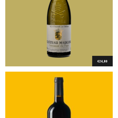
Domaine de l'Angèle
La Couloubre 2019 Domaine de l’Angèle
€
8,10
€
24,80
Ajouter au panier