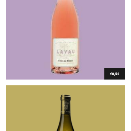
Blanc
Chateauneuf du Pape Chateau Maucoil 2018
€
24,80
€
8,50
Ajouter au panier