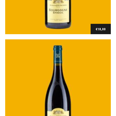
Bourgogne
Bourgogne Epineuil rouge 2020/23
€
18,00
€
18,00
Ajouter au panier