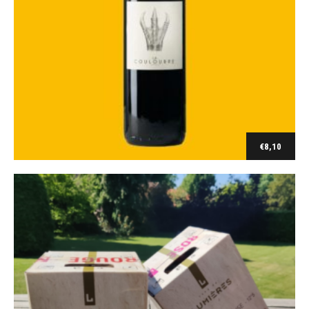
Cave de Lumières
Bag in box Classique Rouge (5 l)
€
29,00
€
8,10
Ajouter au panier