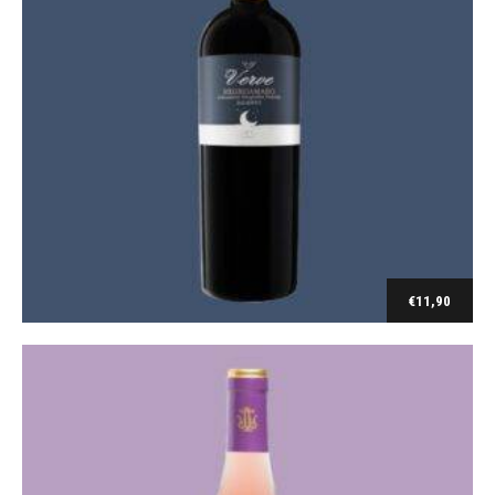
Cinsault
Lavau Côtes du Rhône Rosé 2025
€
8,50
€
11,90
Ajouter au panier