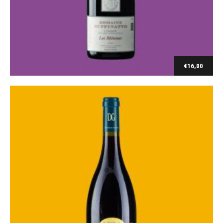
Bourgogne
Bourgogne Epineuil rouge 2020/23
€
18,00
€
16,00
Ajouter au panier