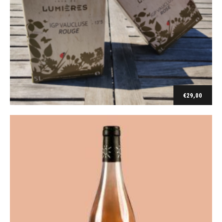
Cinsault
La Citadelle Châtaignier Rosé 2023
€
9,90
€
29,00
Ajouter au panier