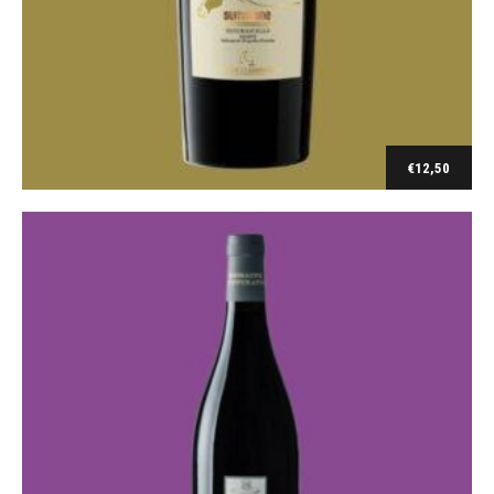
carignan
Ruffinatto Les Ménines rouge 2021
€
16,00
€
12,50
Ajouter au panier