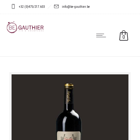
+32 (0)475/217.603
info@be-gauthier.be
0