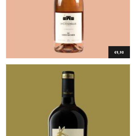
Le Vigne di Sammarco
Sumarone Susumaniello Salento IGP 2019
€
12,50
€
9,90
Ajouter au panier