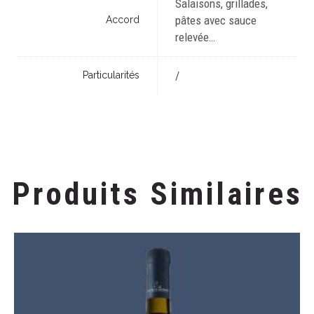
Salaisons, grillades,
pâtes avec sauce
Accord
relevée…
/
Particularités
Le Vigne di Sammarco
Verve Negroamaro Salento 2017
Produits Similaires
€
11,90