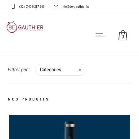
+32 (0)475/217.603
info@be-gauthier.be
0
Filtrer par :
Categories
Blanc
Pecten Fiano Minutolo 2022
NOS PRODUITS
€
11,90