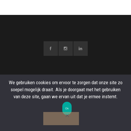
We gebruiken cookies om ervoor te zorgen dat onze site zo
© be GAUTHIER - all right reserved.
Conditions Générales de ventes
-
Politique de
soepel mogelijk draait. Als je doorgaat met het gebruiken
confidentialite
van deze site, gaan we ervan uit dat je ermee instemt.
Ok